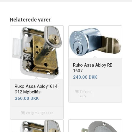
Relaterede varer
Ruko Assa Abloy RB
1607
240.00
DKK
Ruko Assa Abloy1614
D12 Møbellås
Tilføj til
kurv
360.00
DKK
Vælg muligheder