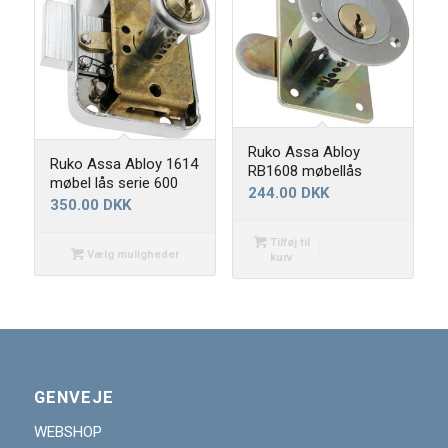
Ruko Assa Abloy
Ruko Assa Abloy 1614
RB1608 møbellås
møbel lås serie 600
244.00
DKK
350.00
DKK
Tilføj til
Vælg muligheder
kurv
GENVEJE
WEBSHOP