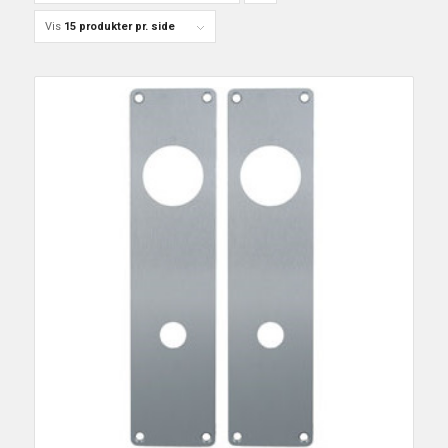
to
Vis
15 produkter pr. side
order
products
ascending