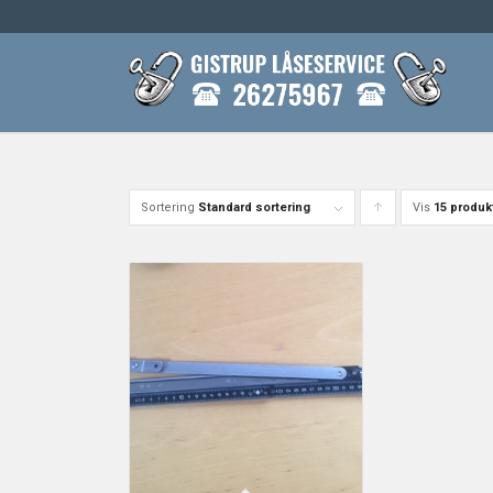
Sortering
Standard sortering
Vis
Click
15 produkt
to
order
products
ascending