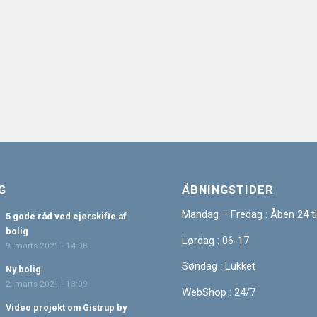
G
ÅBNINGSTIDER
Mandag – Fredag : Åben 24 t
5 gode råd ved ejerskifte af
bolig
Lørdag : 06-17
9. marts 2021 - 14:08
Søndag : Lukket
Ny bolig
2. marts 2021 - 13:09
WebShop : 24/7
Video projekt om Gistrup by