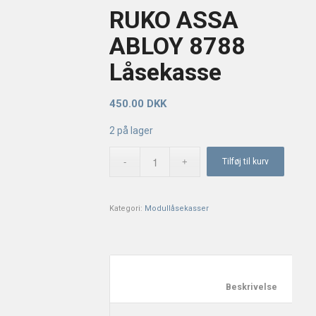
RUKO ASSA
ABLOY 8788
Låsekasse
450.00
DKK
2 på lager
Tilføj til kurv
Kategori:
Modullåsekasser
						Besk