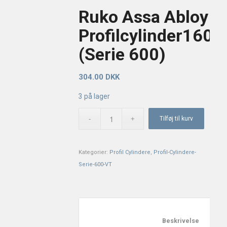
Ruko Assa Abloy
Profilcylinder1600
(Serie 600)
304.00
DKK
3 på lager
Tilføj til kurv
Kategorier:
Profil Cylindere
,
Profil-Cylindere-
Serie-600-VT
						Besk